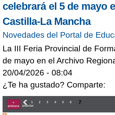
celebrará el 5 de mayo 
Castilla-La Mancha
Novedades del Portal de Educ
La III Feria Provincial de Form
de mayo en el Archivo Regiona
20/04/2026 - 08:04
¿Te ha gustado? Comparte:
Páginas
7
‹
1
2
3
4
5
6
«
anterior
primera