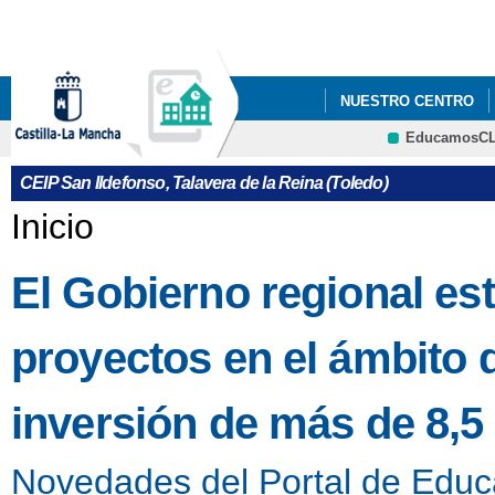
Pa
co
pri
NUESTRO CENTRO
EducamosC
EOA
CRFP
CEIP San Ildefonso, Talavera de la Reina (Toledo)
Se encuentra usted aquí
Inicio
El Gobierno regional es
proyectos en el ámbito
inversión de más de 8,5
Novedades del Portal de Educ